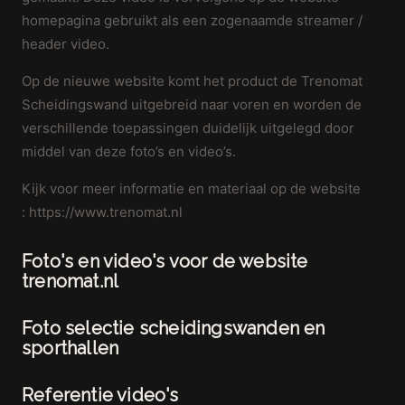
homepagina gebruikt als een zogenaamde streamer /
header video.
Op de nieuwe website komt het product de Trenomat
Scheidingswand uitgebreid naar voren en worden de
verschillende toepassingen duidelijk uitgelegd door
middel van deze foto’s en video’s.
Kijk voor meer informatie en materiaal op de website
: https://www.trenomat.nl
Foto's en video's voor de website
trenomat.nl
Foto selectie scheidingswanden en
sporthallen
Referentie video's