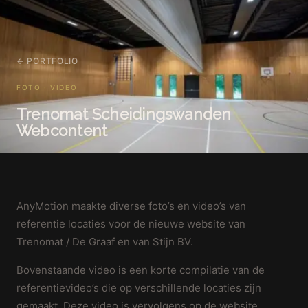
← PORTFOLIO
FOTO · VIDEO
Trenomat Scheidingswanden
Webcontent
AnyMotion maakte diverse foto’s en video’s van
referentie locaties voor de nieuwe website van
Trenomat / De Graaf en van Stijn BV.
Bovenstaande video is een korte compilatie van de
referentievideo’s die op verschillende locaties zijn
gemaakt. Deze video is vervolgens op de website