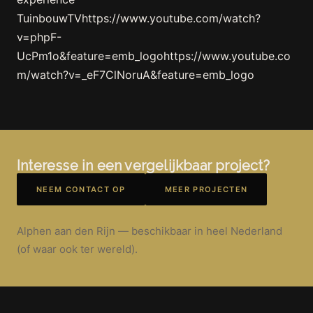
TuinbouwTVhttps://www.youtube.com/watch?
v=phpF-
UcPm1o&feature=emb_logohttps://www.youtube.co
m/watch?v=_eF7ClNoruA&feature=emb_logo
Interesse in een vergelijkbaar project?
NEEM CONTACT OP
MEER PROJECTEN
Alphen aan den Rijn — beschikbaar in heel Nederland
(of waar ook ter wereld).