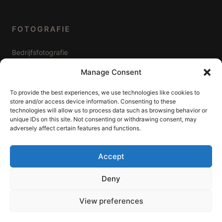
FOTOGRAFIE
Bedrijfsfotografie
Prijzen & pakketten
Manage Consent
To provide the best experiences, we use technologies like cookies to
store and/or access device information. Consenting to these
WERKGEBIED
technologies will allow us to process data such as browsing behavior or
unique IDs on this site. Not consenting or withdrawing consent, may
adversely affect certain features and functions.
Videoproductie Alphen aan den Rijn
Videoproductie Leiden
Accept
Videoproductie Gouda
Deny
Over AnyMotion
View preferences
Contact & offerte