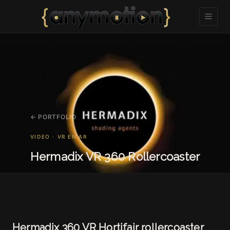
← PORTFOLIO
VIDEO · VR EN AR
Hermadix VR 360 Rollercoaster
Hermadix 360 VR Hortifair rollercoaster ​