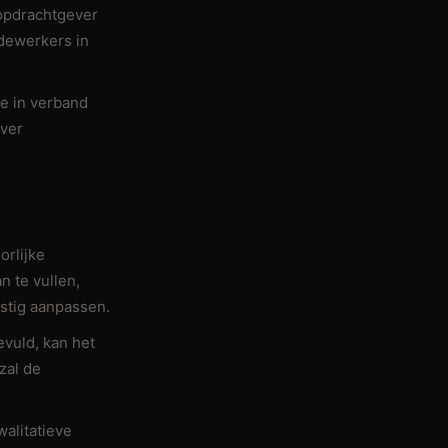
opdrachtgever
dewerkers in
ie in verband
ever
orlijke
n te vullen,
mstig aanpassen.
vuld, kan het
zal de
walitatieve