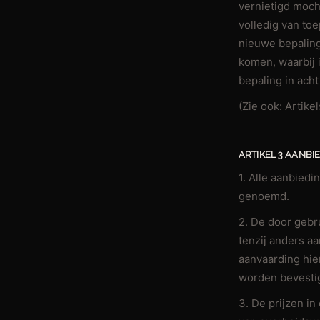
vernietigd moc
volledig van to
nieuwe bepaling
komen, waarbij 
bepaling in ac
(Zie ook: Artike
ARTIKEL 3 AANBI
1. Alle aanbiedi
genoemd.
2. De door gebru
tenzij anders a
aanvaarding hier
worden bevestig
3. De prijzen i