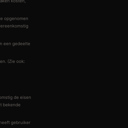
aken kosten,
erte opgenomen
overeenkomstig
an een gedeelte
en. (Zie ook:
omstig de eisen
nt bekende
heeft gebruiker