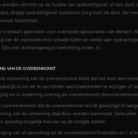
orden verricht op de locatie van opdrachtgever of een door 
tie, draagt opdrachtgever kosteloos zorg voor de door die me
enste faciliteiten.
r vrijwaart gebruiker voor eventuele aanspraken van derden, d
ng van de overeenkomst schade lijden en welke aan opdrachtg
 (Zie ook: Artikelsgewijze toelichting onder 3).
GING VAN DE OVEREENKOMST
s de uitvoering van de overeenkomst blijkt dat het voor een beho
zakelijk is om de te verrichten werkzaamheden te wijzigen of aa
 tijdig en in onderling overleg de overeenkomst dienovereenko
jen overeenkomen dat de overeenkomst wordt gewijzigd of aange
tooiing van de uitvoering daardoor worden beïnvloed. Gebruiker 
o spoedig mogelijk hiervan op de hoogte stellen.
ziging van of aanvulling op de overeenkomst financiële en / of k