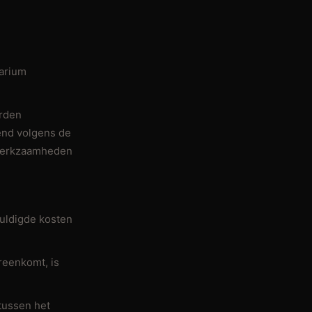
rarium
orden
end volgens de
 werkzaamheden
huldigde kosten
reenkomt, is
 tussen het