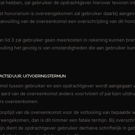
al hebben, zal gebruiker de opdrachtgever hierover tevoren inl
ast honorarium is overeengekomen zal gebruiker daarbij aangev
 aanvulling van de overeenkomst een overschrijding van dit hono
 van lid 3 zal gebruiker geen meerkosten in rekening kunnen bre
nvulling het gevolg is van omstandigheden die aan gebruiker k
RACTSDUUR; UITVOERINGSTERMIJN
omst tussen gebruiker en een opdrachtgever wordt aangegaan 
 de aard van de overeenkomst anders voortvloeit of partijen uitdru
ders overeenkomen.
 looptijd van de overeenkomst voor de voltooiing van bepaald
reengekomen, dan is dit nimmer een fatale termijn. Bij overschr
jn dient de opdrachtgever gebruiker derhalve schriftelijk in ge