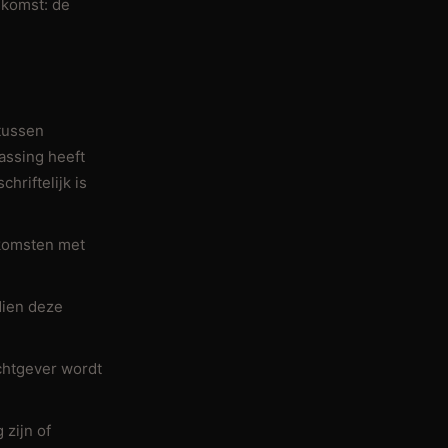
nkomst: de
tussen
assing heeft
hriftelijk is
nkomsten met
dien deze
chtgever wordt
zijn of