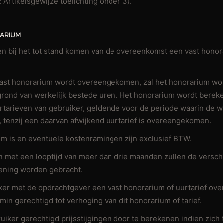
k: Artikelsgewijze toelichting onder 3).
RARIUM
nen bij het tot stand komen van de overeenkomst een vast hono
 vast honorarium wordt overeengekomen, zal het honorarium w
grond van werkelijk bestede uren. Het honorarium wordt berek
urtarieven van gebruiker, geldende voor de periode waarin de
, tenzij een daarvan afwijkend uurtarief is overeengekomen.
um is en eventuele kostenramingen zijn exclusief BTW.
en met een looptijd van meer dan drie maanden zullen de versc
kening worden gebracht.
iker met de opdrachtgever een vast honorarium of uurtarief ove
min gerechtigd tot verhoging van dit honorarium of tarief.
ruiker gerechtigd prijsstijgingen door te berekenen indien zich