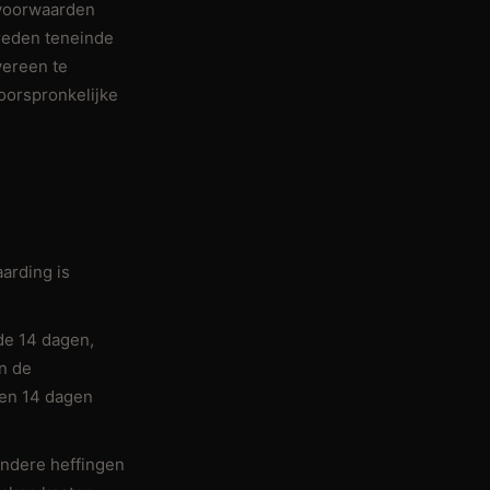
 voorwaarden
treden teneinde
vereen te
oorspronkelijke
aarding is
nde 14 dagen,
n de
nnen 14 dagen
andere heffingen