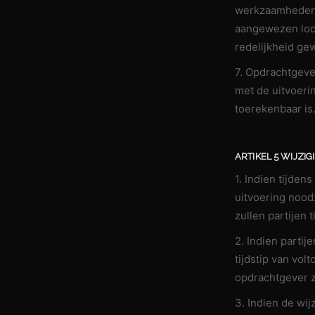
werkzaamheden w
aangewezen loca
redelijkheid gew
7. Opdrachtgeve
met de uitvoeri
toerekenbaar is.
ARTIKEL 5 WIJZI
1. Indien tijden
uitvoering nood
zullen partijen
2. Indien parti
tijdstip van vol
opdrachtgever z
3. Indien de wij