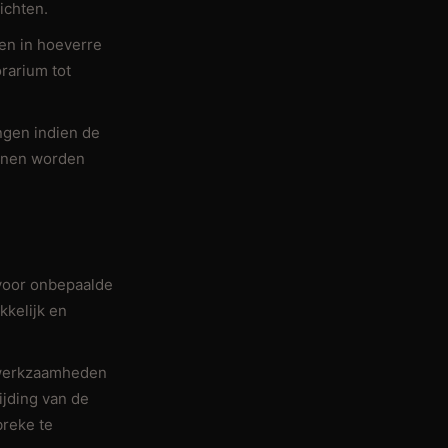
ichten.
en in hoeverre
rarium tot
ngen indien de
unnen worden
voor onbepaalde
kkelijk en
e werkzaamheden
ijding van de
breke te