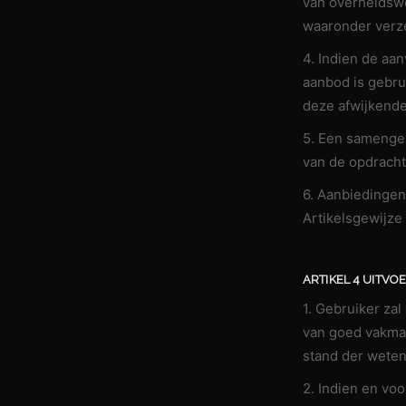
van overheidswe
waaronder verze
4. Indien de aa
aanbod is gebru
deze afwijkende
5. Een samenges
van de opdracht
6. Aanbiedingen
Artikelsgewijze 
ARTIKEL 4 UITV
1. Gebruiker za
van goed vakma
stand der wete
2. Indien en vo