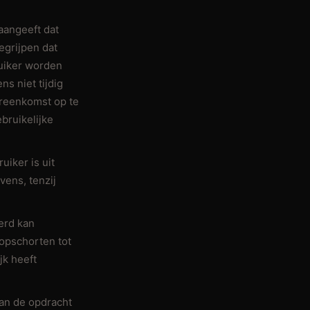
aangeeft dat
egrijpen dat
ruiker worden
s niet tijdig
vereenkomst op te
bruikelijke
uiker is uit
vens, tenzij
erd kan
 opschorten tot
jk heeft
van de opdracht