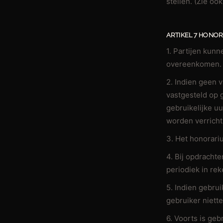
stellen. (Zie oo
ARTIKEL 7 HONO
1. Partijen kun
overeenkomen.
2. Indien geen
vastgesteld op 
gebruikelijke u
worden verricht
3. Het honorari
4. Bij opdracht
periodiek in re
5. Indien gebru
gebruiker niette
6. Voorts is geb