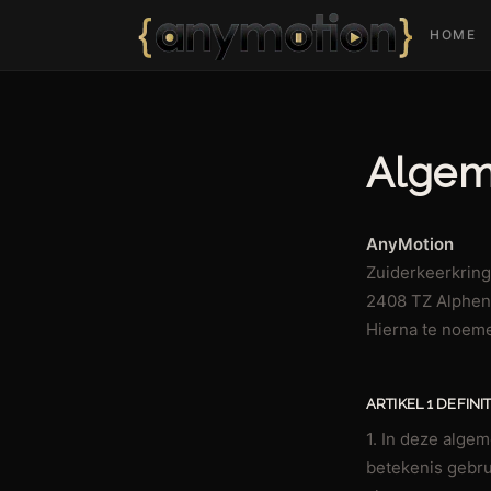
HOME
Algem
AnyMotion
Zuiderkeerkring
2408 TZ Alphen 
Hierna te noem
ARTIKEL 1 DEFINIT
1. In deze alg
betekenis gebru