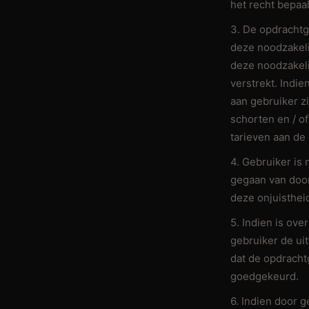
het recht bepaa
3. De opdrachtg
deze noodzakeli
deze noodzakeli
verstrekt. Indi
aan gebruiker zi
schorten en / of
tarieven aan de
4. Gebruiker is 
gegaan van door
deze onjuisthei
5. Indien is ov
gebruiker de ui
dat de opdracht
goedgekeurd.
6. Indien door 