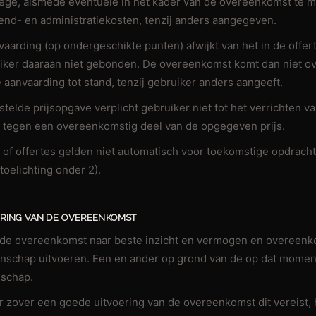
ge, alsmede eventuele in het kader van de overeenkomst te m
nd- en administratiekosten, tenzij anders aangegeven.
nvaarding (op ondergeschikte punten) afwijkt van het in de off
iker daaraan niet gebonden. De overeenkomst komt dan niet 
 aanvaarding tot stand, tenzij gebruiker anders aangeeft.
telde prijsopgave verplicht gebruiker niet tot het verrichten v
 tegen een overeenkomstig deel van de opgegeven prijs.
 of offertes gelden niet automatisch voor toekomstige opdracht
toelichting onder 2).
OERING VAN DE OVEREENKOMST
l de overeenkomst naar beste inzicht en vermogen en overeenk
nschap uitvoeren. Een en ander op grond van de op dat mome
nschap.
or zover een goede uitvoering van de overeenkomst dit vereist, 