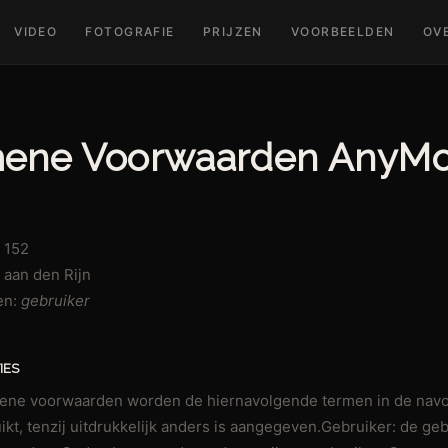
VIDEO
FOTOGRAFIE
PRIJZEN
VOORBEELDEN
OV
ene Voorwaarden AnyMo
 152
aan den Rijn
en:
gebruiker
IES
emene voorwaarden worden de hiernavolgende termen in de nav
ikt, tenzij uitdrukkelijk anders is aangegeven.Gebruiker: de ge