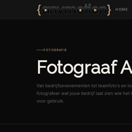
HOME
FOTOGRAFIE
Fotograaf A
Van bedrijfsevenementen tot teamfoto's en lo
fotografeer wat jouw bedrijf laat zien wie het 
voor gebruik.