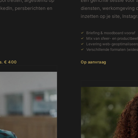
 portretten, afgestemd op
Een gerichte sessie voor 
inkedIn, persberichten en
diensten, werkomgeving o
inzetten op je site, Instag
Briefing & moodboard vooraf
Mix van sfeer- en productbee
Levering web-geoptimaliseer
Verschillende formaten (widesc
s. € 400
Op aanvraag