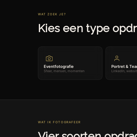
WAT ZOEK JE?
Kies een type opdr
Eventfotografie
Portret & Te
Sfeer, mensen, momenten
LinkedIn, websi
WAT IK FOTOGRAFEER
Vier soorten opdra