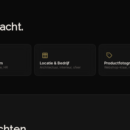
acht.
am
Locatie & Bedrijf
Productfotogr
te, HR
Architectuur, interieur, sfeer
Webshop-klaar, 
chten.