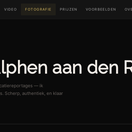
VIDEO
FOTOGRAFIE
PRIJZEN
VOORBEELDEN
OV
lphen aan den R
catiereportages — ik
is. Scherp, authentiek, en klaar