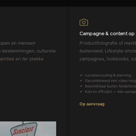
Campagne & content op 
happen en mensen
Productfotografie of merk
e bestemmingen, culturele
buitenland. Lifestyle-shot
thentiek en ter plekke
campagnes, lookbooks, soc
Locatiescouting & planning
Gecombineerd met video moge
Beschikbaar buiten Nederlan
Kort en efficiënt — één aans
Op aanvraag