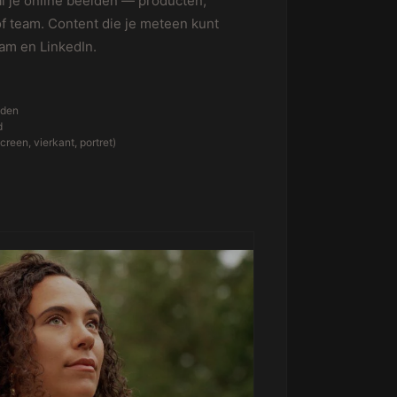
al je online beelden — producten,
f team. Content die je meteen kunt
ram en LinkedIn.
lden
d
reen, vierkant, portret)