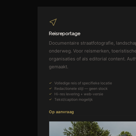
Reisreportage
Documentaire straatfotografie, landsc
onderweg. Voor reismerken, toeristisch
organisaties of als editorial content. Au
gemaakt.
Volledige reis of specifieke locatie
Redactionele stijl — geen stock
Hi-res levering + web-versie
Tekst/caption mogelijk
W
Op aanvraag
E
B
S
I