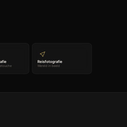
afie
Reisfotografie
retouche
Wereld in beeld