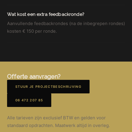
Wat kost een extra feedbackronde?
Aanvullende feedbackrondes (na de inbegrepen rondes)
kosten € 150 per ronde.
Offerte aanvragen?
STUUR JE PROJECTBESCHRIJVING
06 472 207 85
Alle tarieven zijn exclusief BTW en gelden voor
standaard opdrachten. Maatwerk altijd in overleg.