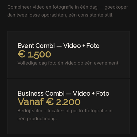
Combineer video en fotografie in één dag — goedkoper
dan twee losse opdrachten, één consistente stijl.
Event Combi — Video + Foto
€ 1.500
Volledige dag foto én video op één evenement.
Business Combi — Video + Foto
Vanaf € 2.200
Bedrijfsfilm + locatie- of portretfotografie in
één productiedag.