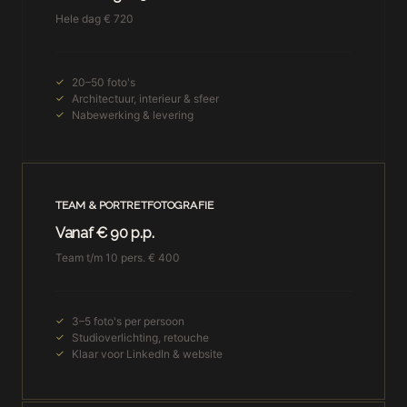
Hele dag € 720
20–50 foto's
Architectuur, interieur & sfeer
Nabewerking & levering
TEAM & PORTRETFOTOGRAFIE
Vanaf € 90 p.p.
Team t/m 10 pers. € 400
3–5 foto's per persoon
Studioverlichting, retouche
Klaar voor LinkedIn & website