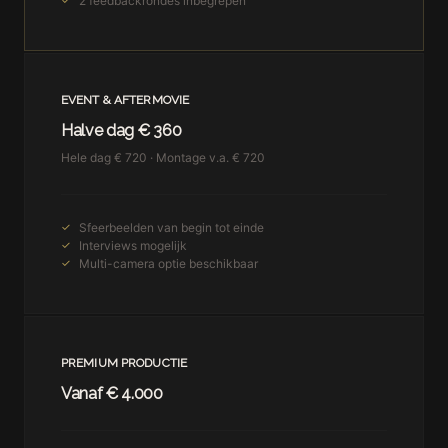
2 feedbackrondes inbegrepen
EVENT & AFTERMOVIE
Halve dag € 360
Hele dag € 720 · Montage v.a. € 720
Sfeerbeelden van begin tot einde
Interviews mogelijk
Multi-camera optie beschikbaar
PREMIUM PRODUCTIE
Vanaf € 4.000