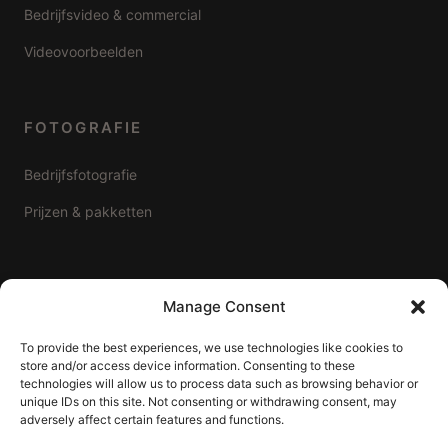
Bedrijfsvideo & commercial
Videovoorbeelden
FOTOGRAFIE
Bedrijfsfotografie
Prijzen & pakketten
WERKGEBIED
Manage Consent
Videoproductie Alphen aan den Rijn
To provide the best experiences, we use technologies like cookies to
store and/or access device information. Consenting to these
Videoproductie Leiden
technologies will allow us to process data such as browsing behavior or
unique IDs on this site. Not consenting or withdrawing consent, may
Videoproductie Gouda
adversely affect certain features and functions.
Over AnyMotion