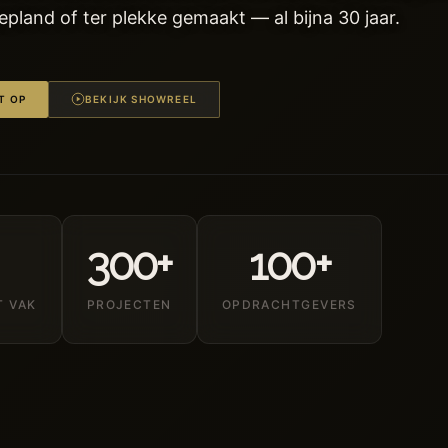
pland of ter plekke gemaakt — al bijna 30 jaar.
T OP
BEKIJK SHOWREEL
300+
100+
T VAK
PROJECTEN
OPDRACHTGEVERS