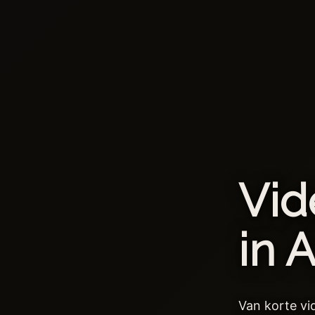
Vid
in 
Van korte vi