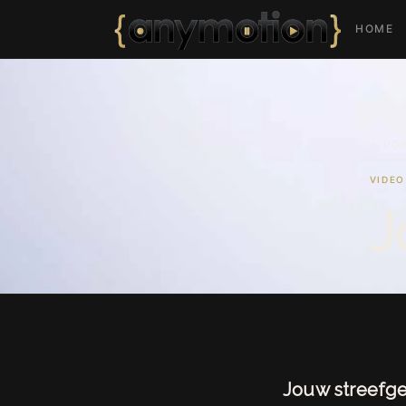
HOME
← PO
VIDEO
J
Jouw streefg