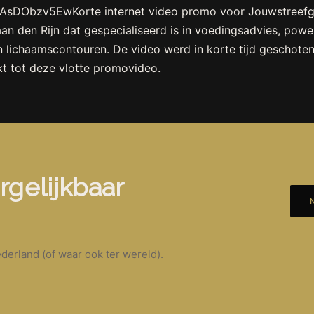
/FAsDObzv5EwKorte internet video promo voor Jouwstreefg
 aan den Rijn dat gespecialiseerd is in voedingsadvies, pow
n lichaamscontouren. De video werd in korte tijd geschoten
t tot deze vlotte promovideo.
rgelijkbaar
derland (of waar ook ter wereld).