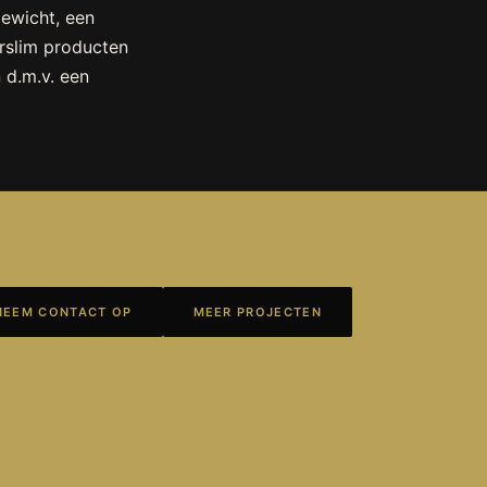
ewicht, een
erslim producten
 d.m.v. een
NEEM CONTACT OP
MEER PROJECTEN