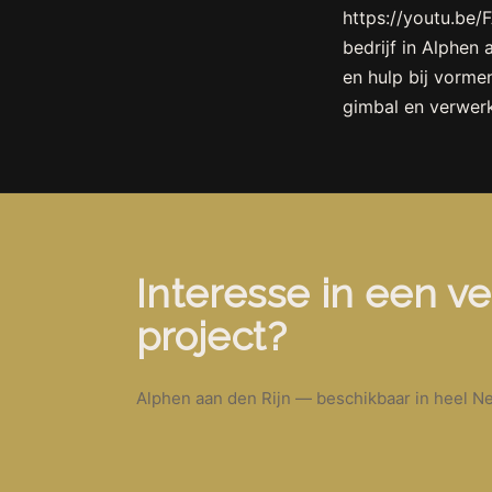
https://youtu.be
bedrijf in Alphen
en hulp bij vorme
gimbal en verwerk
Interesse in een ve
project?
Alphen aan den Rijn — beschikbaar in heel Ne