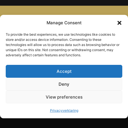
Interesse in een vergelijkbaar project?
Manage Consent
NEEM CONTACT OP
MEER PROJECTEN
To provide the best experiences, we use technologies like cookies to
store and/or access device information. Consenting to these
technologies will allow us to process data such as browsing behavior or
Alphen aan den Rijn — beschikbaar in heel Nederland
unique IDs on this site. Not consenting or withdrawing consent, may
(of waar ook ter wereld).
adversely affect certain features and functions.
Accept
Deny
CONTACT
View preferences
AnyMotion
Zuiderkeerkring 152
Privacyverklaring
2408 TZ Alphen aan den Rijn
info@anymotion.nl