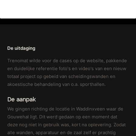
De uitdaging
Trenomat wilde voor de cases op de website, pakkende
en duidelijke referentie foto's en video's van een nieuw
totaal project op gebeid van scheidingswanden en
akoestische behandeling van o.a. sporthallen.
De aanpak
We gingen richting de locatie in Waddinxveen waar de
Gouwehal ligt. Dit werd gedaan op een moment dat
deze nog niet in gebruik was, kort na oplevering. Zodat
alle wanden, apparatuur en de zaal zelf er prachtig