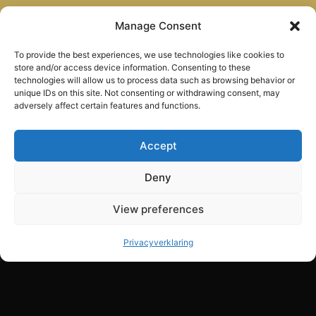
Alphen aan den Rijn — beschikbaar in heel Nederland
Manage Consent
(of waar ook ter wereld).
To provide the best experiences, we use technologies like cookies to
store and/or access device information. Consenting to these
technologies will allow us to process data such as browsing behavior or
unique IDs on this site. Not consenting or withdrawing consent, may
adversely affect certain features and functions.
CONTACT
Accept
AnyMotion
Zuiderkeerkring 152
Deny
2408 TZ Alphen aan den Rijn
info@anymotion.nl
View preferences
06 47 22 07 85
Privacyverklaring
KvK: 2810.3674
VIDEOPRODUCTIE