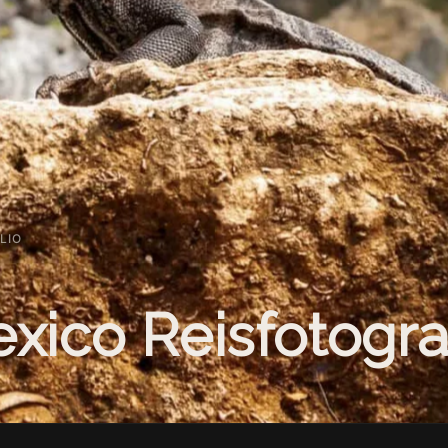
LIO
xico Reisfotogra