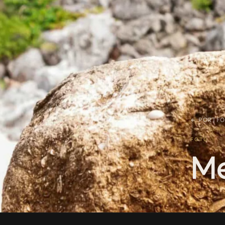
← PORTFO
FOTO
Me