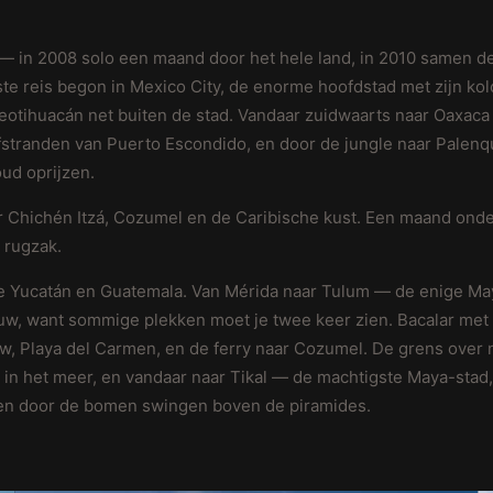
 in 2008 solo een maand door het hele land, in 2010 samen d
te reis begon in Mexico City, de enorme hoofdstad met zijn ko
eotihuacán net buiten de stad. Vandaar zuidwaarts naar Oaxaca
rfstranden van Puerto Escondido, en door de jungle naar Pale
oud oprijzen.
r Chichén Itzá, Cozumel en de Caribische kust. Een maand ond
 rugzak.
de Yucatán en Guatemala. Van Mérida naar Tulum — de enige Ma
uw, want sommige plekken moet je twee keer zien. Bacalar met 
w, Playa del Carmen, en de ferry naar Cozumel. De grens over 
e in het meer, en vandaar naar Tikal — de machtigste Maya-stad
pen door de bomen swingen boven de piramides.