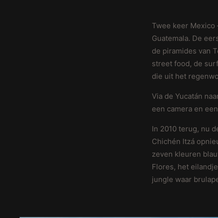
Twee keer Mexico —
Guatemala. De eers
de piramides van T
street food, de su
die uit het regenw
Via de Yucatán naa
een camera en een
In 2010 terug, nu 
Chichén Itzá opnie
zeven kleuren blau
Flores, het eilandj
jungle waar brula