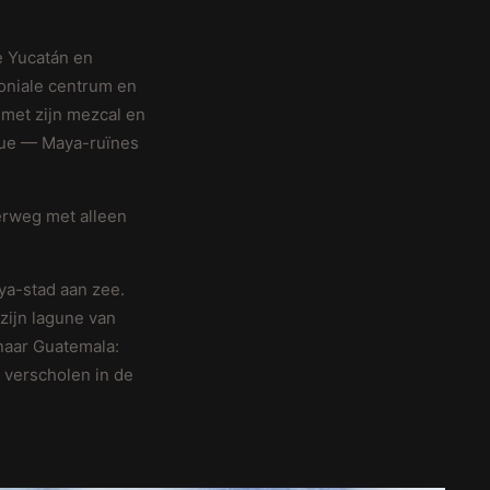
e Yucatán en
loniale centrum en
 met zijn mezcal en
nque — Maya-ruïnes
erweg met alleen
ya-stad aan zee.
zijn lagune van
naar Guatemala:
, verscholen in de