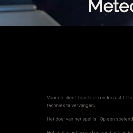
Mete
Voor de cliënt
TypeTopia
onderzocht
The
techniek te vervangen.
Het doel van het spel is : Op een spelend
Het spel is gebaseerd op een bestaande g