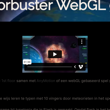
orbuster WebGL
 1st floor
samen met
AnyMotion
of een webGL gebaseerd spel
e wijs leren te typen met 10 vingers door meteorieten in het spe
ame bij typetopia die in Flash is gemaakt. Omdat flash in het b