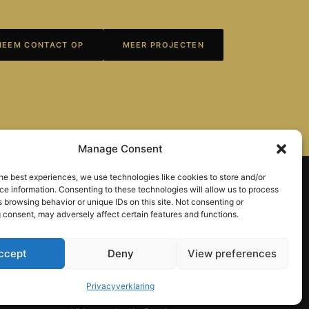
NEEM CONTACT OP
MEER PROJECTEN
Manage Consent
he best experiences, we use technologies like cookies to store and/or
e information. Consenting to these technologies will allow us to process
 browsing behavior or unique IDs on this site. Not consenting or
WERKGEBIED
 consent, may adversely affect certain features and functions.
Videoproductie Alphen aan den
ccept
Deny
View preferences
Rijn
Videoproductie Leiden
Privacyverklaring