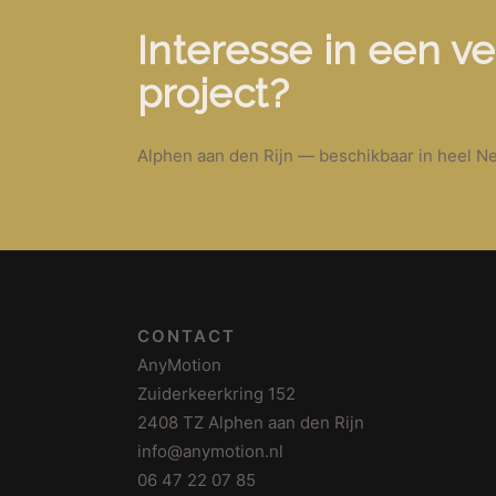
Interesse in een ve
project?
Alphen aan den Rijn — beschikbaar in heel Ne
CONTACT
AnyMotion
Zuiderkeerkring 152
2408 TZ Alphen aan den Rijn
info@anymotion.nl
06 47 22 07 85