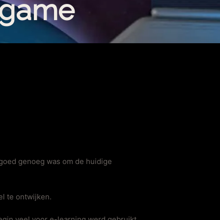
 game
 goed genoeg was om de huidige
l te ontwijken.
egin veel voor e-learning werd gebruikt