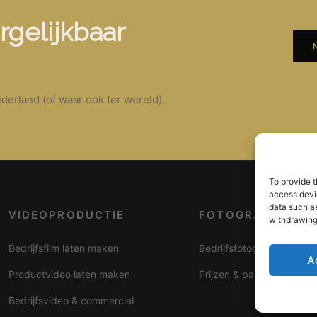
rgelijkbaar
derland (of waar ook ter wereld).
To provide t
access devic
data such as
VIDEOPRODUCTIE
FOTOGRAFIE
withdrawing
Bedrijfsfilm laten maken
Bedrijfsfotografie
A
Productvideo laten maken
Prijzen & pakketten
Bedrijfsvideo & commercial