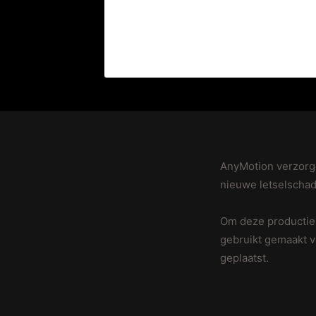
AnyMotion verzorg
nieuwe letselschad
Om deze productie 
gebruikt gemaakt v
geplaatst.