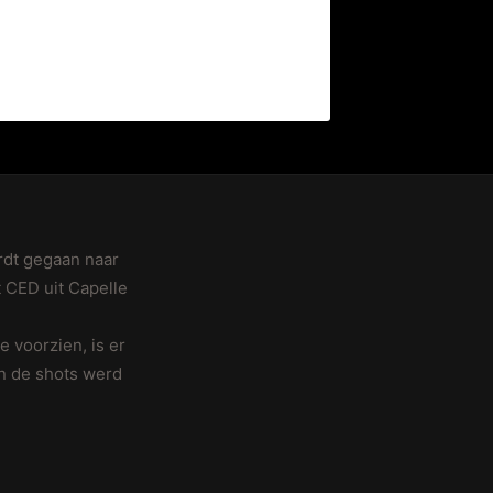
rdt gegaan naar
 CED uit Capelle
 voorzien, is er
an de shots werd