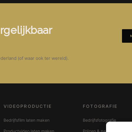
rgelijkbaar
derland (of waar ook ter wereld).
VIDEOPRODUCTIE
FOTOGRAFIE
Bedrijfsfilm laten maken
Bedrijfsfotografie
Productvideo laten maken
Prijzen & pakketten