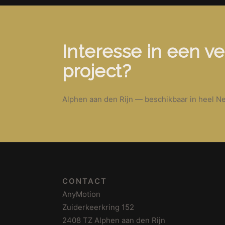
Interesse in een ve
project?
Alphen aan den Rijn — beschikbaar in heel Ne
CONTACT
AnyMotion
Zuiderkeerkring 152
2408 TZ Alphen aan den Rijn