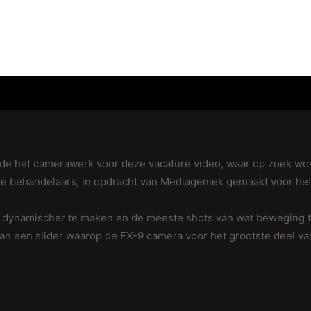
de het camerawerk voor deze vacature video, waar op zoek wo
e behandelaars, in opdracht van Mediageniek gemaakt voor het
dynamischer te maken en de meeste shots van wat beweging te
an een slider waarop de FX-9 camera voor het grootste deel v