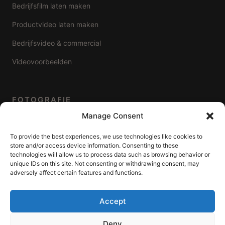
Bedrijfsfilm laten maken
Productvideo laten maken
Bedrijfsvideo & commercial
Videovoorbeelden
FOTOGRAFIE
Manage Consent
Bedrijfsfotografie
To provide the best experiences, we use technologies like cookies to
Prijzen & pakketten
store and/or access device information. Consenting to these
technologies will allow us to process data such as browsing behavior or
unique IDs on this site. Not consenting or withdrawing consent, may
adversely affect certain features and functions.
WERKGEBIED
Accept
Videoproductie Alphen aan den Rijn
Videoproductie Leiden
Deny