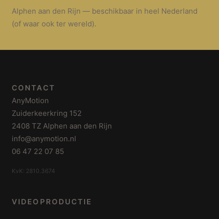
Alphen aan den Rijn — beschikbaar in heel Nederland
(of waar ook ter wereld).
CONTACT
AnyMotion
Zuiderkeerkring 152
2408 TZ Alphen aan den Rijn
info@anymotion.nl
06 47 22 07 85
KvK: 2810.3674
VIDEOPRODUCTIE