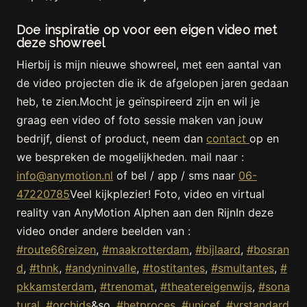
Doe inspiratie op voor een eigen video met
deze showreel
Hierbij is mijn nieuwe showreel, met een aantal van
de video projecten die ik de afgelopen jaren gedaan
heb, te zien.Mocht je geïnspireerd zijn en wil je
graag een video of foto sessie maken van jouw
bedrijf, dienst of product, neem dan
contact
op en
we bespreken de mogelijkheden. mail naar :
info@anymotion.nl
of bel / app / sms naar
06-
47220785
Veel kijkplezier! Foto, video en virtual
reality van AnyMotion Alphen aan den RijnIn deze
video onder andere beelden van :
#route66reizen
,
#maakrotterdam
,
#bijlaard
,
#bosran
d
,
#thnk
,
#andyninvalle
,
#tostitantes
,
#smultantes
,
#
pkkamsterdam
,
#trenomat
,
#theatereigenwijs
,
#sona
tural
,
#orchids
&so,
#hetproces
,
#unicef
,
#vrstandard