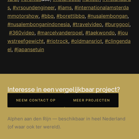
s
,
#vrsoundengineer
,
#iams
,
#internationalamsterda
mmotorshow
,
#bbq
,
#borettibbq
,
#nusalembongan
,
#nusalembonganindonesia
,
#travelvideo
,
#burggooi
,
#360video
,
#marcelvanderpoel
,
#taekwondo
,
#jou
wstreefgewicht
,
#riotrock
,
#oldmansriot
,
#clingenda
el
,
#japansetuin
Interesse in een vergelijkbaar project?
NEEM CONTACT OP
MEER PROJECTEN
Alphen aan den Rijn — beschikbaar in heel Nederland
(of waar ook ter wereld).