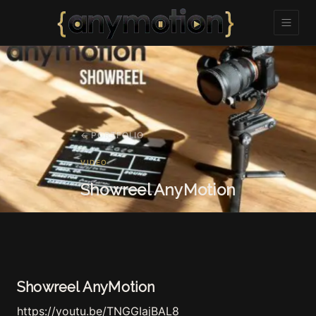
← PORTFOLIO
VIDEO
Showreel AnyMotion
Showreel AnyMotion
https://youtu.be/TNGGIajBAL8