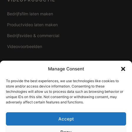
Bedrijfsfilm laten maken
Productvideo laten maken
Bedrijfsvideo & commercial
Videovoorbeelden
FOTOGRAFIE
Manage Consent
To provide the best experiences, we use technologies like cookies to
Bedrijfsfotografie
store and/or access device information. Consenting to these
technologies will allow us to process data such as browsing behavior or
Prijzen & pakketten
unique IDs on this site. Not consenting or withdrawing consent, may
adversely affect certain features and functions.
WERKGEBIED
Accept
Videoproductie Alphen aan den Rijn