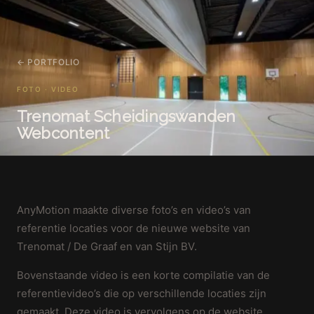
← PORTFOLIO
FOTO · VIDEO
Trenomat Scheidingswanden
Webcontent
AnyMotion maakte diverse foto’s en video’s van
referentie locaties voor de nieuwe website van
Trenomat / De Graaf en van Stijn BV.
Bovenstaande video is een korte compilatie van de
referentievideo’s die op verschillende locaties zijn
gemaakt. Deze video is vervolgens op de website