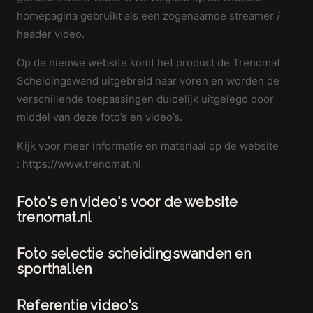
homepagina gebruikt als een zogenaamde streamer /
header video.
Op de nieuwe website komt het product de Trenomat
Scheidingswand uitgebreid naar voren en worden de
verschillende toepassingen duidelijk uitgelegd door
middel van deze foto’s en video’s.
Kijk voor meer informatie en materiaal op de website
: https://www.trenomat.nl
Foto's en video's voor de website
trenomat.nl
Foto selectie scheidingswanden en
sporthallen
Referentie video's