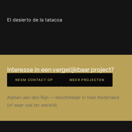
https://youtu.be/gQNZncxHTwI
El desierto de la tatacoa
Interesse in een vergelijkbaar project?
NEEM CONTACT OP
MEER PROJECTEN
Alphen aan den Rijn — beschikbaar in heel Nederland
(of waar ook ter wereld).