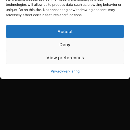
technologies will allow us to process data such as browsing behavior or
unique IDs on this site. Not consenting or withdrawing consent, may
adversely affect certain features and functions.
FOTOGRAFIE
Bedrijfsfotografie
Accept
Prijzen & pakketten
Deny
View preferences
WERKGEBIED
Privacyverklaring
Videoproductie Alphen aan den Rijn
Videoproductie Leiden
Videoproductie Gouda
Over AnyMotion
Contact & offerte