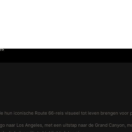
es
e hun iconische Route 66-reis visueel tot leven brengen voor p
go naar Los Angeles, met een uitstap naar de Grand Canyon, m