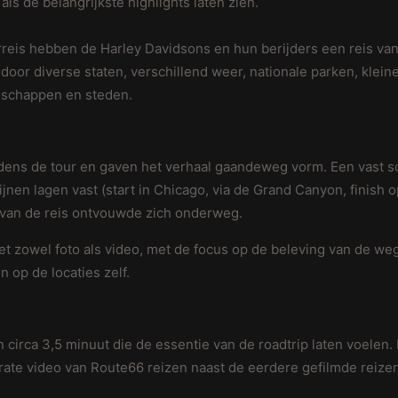
als de belangrijkste highlights laten zien.
reis hebben de Harley Davidsons en hun berijders een reis va
door diverse staten, verschillend weer, nationale parken, klein
dschappen en steden.
dens de tour en gaven het verhaal gaandeweg vorm. Een vast sc
ijnen lagen vast (start in Chicago, via de Grand Canyon, finish
t van de reis ontvouwde zich onderweg.
t zowel foto als video, met de focus op de beleving van de we
n op de locaties zelf.
n circa 3,5 minuut die de essentie van de roadtrip laten voelen.
orate video van Route66 reizen naast de eerdere gefilmde reize