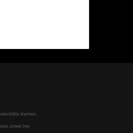
otentiële klanten.
oest zowel het