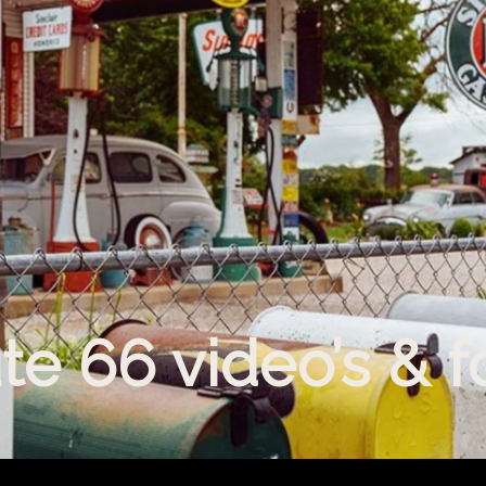
te 66 video’s & fo