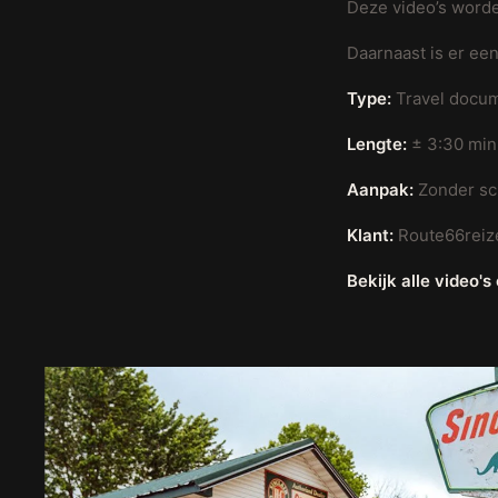
Deze video’s worde
Daarnaast is er ee
Type:
Travel docum
Lengte:
± 3:30 minu
Aanpak:
Zonder scr
Klant:
Route66reiz
Bekijk alle video's