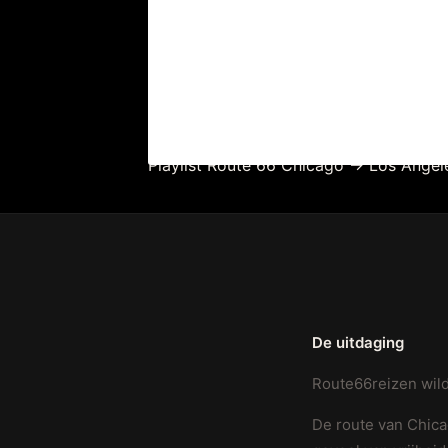
Playlist Route 66 Chicago -> Los Angel
De uitdaging
Route66reizen wild
De route van Chica