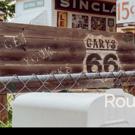
← PORTFOLIO
FOTO · VIDEO
Rou