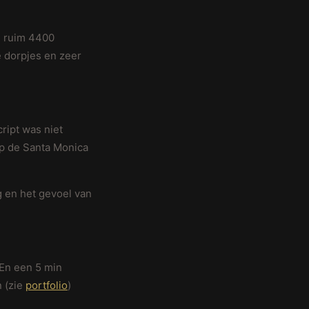
n ruim 4400
e dorpjes en zeer
ript was niet
 op de Santa Monica
g en het gevoel van
 En een 5 min
n (zie
portfolio
)