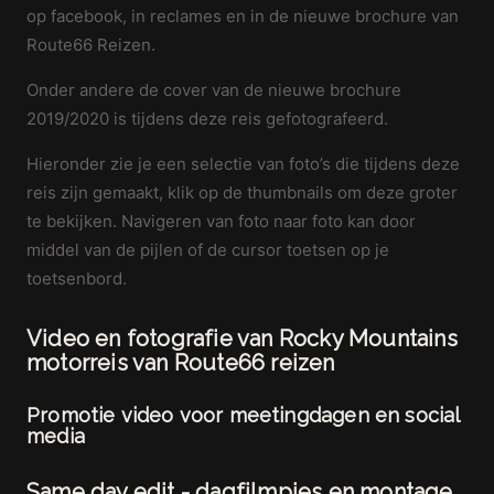
op facebook, in reclames en in de nieuwe brochure van
Route66 Reizen.
Onder andere de cover van de nieuwe brochure
2019/2020 is tijdens deze reis gefotografeerd.
Hieronder zie je een selectie van foto’s die tijdens deze
reis zijn gemaakt, klik op de thumbnails om deze groter
te bekijken. Navigeren van foto naar foto kan door
middel van de pijlen of de cursor toetsen op je
toetsenbord.
Video en fotografie van Rocky Mountains
motorreis van Route66 reizen
Promotie video voor meetingdagen en social
media
Same day edit - dagfilmpjes en montage