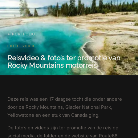
← PORTFOLIO
FOTO · VIDEO
Reisvideo & foto’s ter promotie van
Rocky Mountains motorreis
Deze reis was een 17 daagse tocht die onder andere
door de Rocky Mountains, Glacier National Park,
Yellowstone en een stuk van Canada ging.
De foto’s en videos zijn ter promotie van de reis op
social media, de folder en de website van Route66